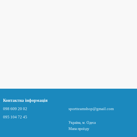
Контактна інформація
098 609 20 02
sportteamshop@gmail.com
095 104 72 45
Україна, м. Одеса
Мапа проїзду