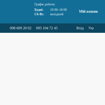
Графік роботи:
Будні:
10:00–18:00
Мій кошик
Сб-Вс:
вихідний
098 609 20 02
095 104 72 45
Вхід
Укр