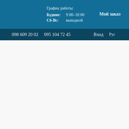
График работы:
Мой заказ
Будние:
9:00–18:00
Сб-Вс:
выходной
098 609 20 02
095 104 72 45
Вход
Рус