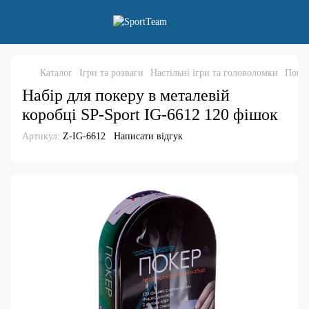
Каталог
Ігри та розваги
Настільні ігри та головоломки
Покер
Набір для покеру в металевій
коробці SP-Sport IG-6612 120 фішок
Артикул:
Z-IG-6612
Написати відгук