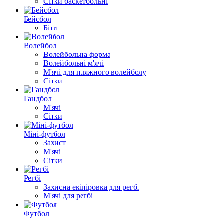
Сітки баскетбольні
Бейсбол
Біти
Волейбол
Волейбольна форма
Волейбольні м'ячі
М'ячі для пляжного волейболу
Сітки
Гандбол
М'ячі
Сітки
Міні-футбол
Захист
М'ячі
Сітки
Регбі
Захисна екіпіровка для регбі
М'ячі для регбі
Футбол