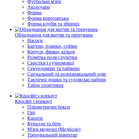
Футбольні м'ячі
Аксесуари
Форма
Форма воротарська
Форма клубів та збірних
Обладнання для матчів та тренувань
Насоси
Бар'єри, планки, стійки
Конуси, фішки, кільця
Розмітка поля і рулетки
Свистки і гучномовці
Секундоміри та таймери
Сигнальний та розпізнавальний одяг
Тактичні дошки та суддівські набори
Табло спортивне
Кросфіт і воркаут
Пліометричні бокси
Гірі
Канати
Кувалди та біти
М'ячі медичні (Медболи)
Тренувальний інвентар