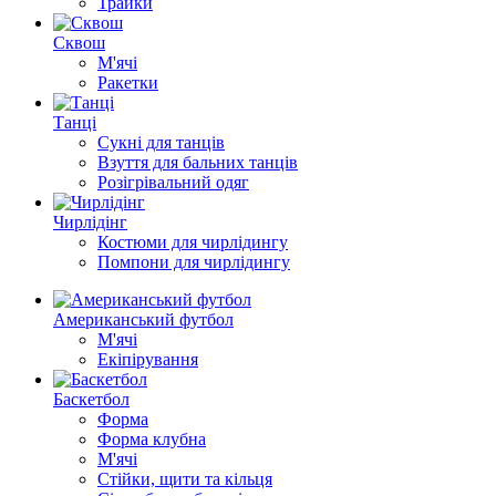
Трайки
Сквош
М'ячі
Ракетки
Танці
Сукні для танців
Взуття для бальних танців
Розігрівальний одяг
Чирлідінг
Костюми для чирлідингу
Помпони для чирлідингу
Американський футбол
М'ячі
Екіпірування
Баскетбол
Форма
Форма клубна
М'ячі
Стійки, щити та кільця