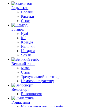
Бадмінтон
Волани
Ракетки
Сітки
Більярд
Кулі
Кії
Крейда
Наліпки
Насадки
Чохли
Великий теніс
М'ячі
Сітки
Тренувальний інвентар
Намотки на ракетку
Велоспорт
Велошоломи
Гімнастика
Купальники для виступів