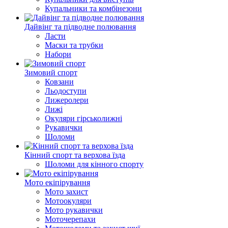
Купальники та комбінезони
Дайвінг та підводне полювання
Ласти
Маски та трубки
Набори
Зимовий спорт
Ковзани
Льодоступи
Лижеролери
Лижі
Окуляри гірськолижні
Рукавички
Шоломи
Кінний спорт та верхова їзда
Шоломи для кінного спорту
Мото екіпірування
Мото захист
Мотоокуляри
Мото рукавички
Моточерепахи