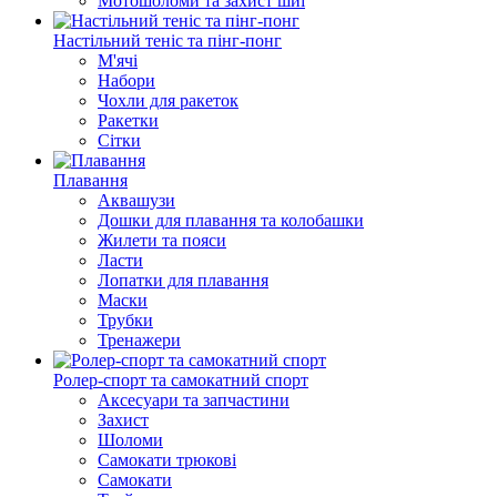
Мотошоломи та захист шиї
Настільний теніс та пінг-понг
М'ячі
Набори
Чохли для ракеток
Ракетки
Сітки
Плавання
Аквашузи
Дошки для плавання та колобашки
Жилети та пояси
Ласти
Лопатки для плавання
Маски
Трубки
Тренажери
Ролер-спорт та самокатний спорт
Аксесуари та запчастини
Захист
Шоломи
Самокати трюкові
Самокати