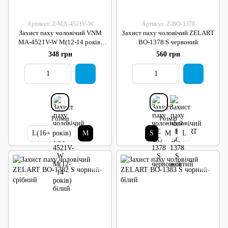
Артикул: Z-MA-4521V-W
Артикул: Z-BO-1378
Захист паху чоловічий VNM
Захист паху чоловічий ZELART
MA-4521V-W M(12-14 років)
BO-1378 S червоний
білий
348 грн
560 грн
Розмір
Розмір
L(16+ років)
M
S
M
L