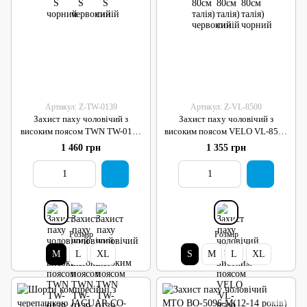
Артикул: Z-TW-0139
Артикул: Z-VL-8500
Захист паху чоловічий з
Захист паху чоловічий з
високим поясом TWN TW-0139
високим поясом VELO VL-8500
M синій
S чорний
1 460 грн
1 355 грн
Розмір
Розмір
M
L
XL
S
M
L
XL