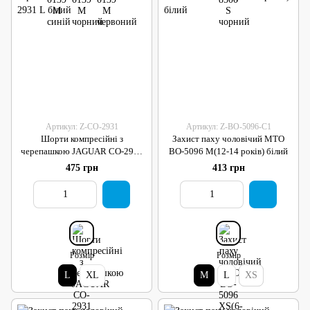
Артикул: Z-CO-2931
Артикул: Z-BO-5096-C1
Шорти компресійні з
Захист паху чоловічий MTO
черепашкою JAGUAR CO-2931
BO-5096 M(12-14 років) білий
L білий
475 грн
413 грн
Розмір
Розмір
L
XL
M
L
XS