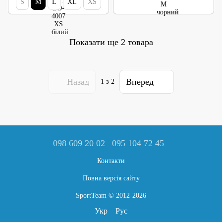
S
M
L
XL
XS
Показати ще 2 товара
Назад
Вперед
1
з 2
098 609 20 02
095 104 72 45
Контакти
Повна версія сайту
SportTeam © 2012-2026
Укр
Рус