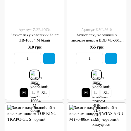
Артикул: Z-ZB-10034
Артикул: Z-VL-6610
Захист паху чоловічий Zelart
Захист паху чоловічий з
ZB-10034 M білий
високим поясом BDB VL-6610
M камуфляж
310 грн
955 грн
Розмір
Розмір
M
L
XL
M
L
XL