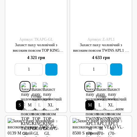
Артикул: TKAPG-GL
Артикул: Z-APL1
Захист паху чоловічий з
Захист паху чоловічий з
високим поясом TOP KING
високим поясом TWINS APL1 M
TKAPG-GL S чорний
(70-80см талія) червоний
4 321 грн
4 633 грн
Розмір
Розмір
S
M
L
XL
M
L
XL