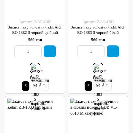
Артикул: Z-BO-1382
Артикул: Z-BO-1383
Захист паху чоловічий ZELART
Захист паху чоловічий ZELART
BO-1382 S чорний-срібний
BO-1383 S чорний-білий
560 грн
560 грн
Розмір
Розмір
S
M
L
S
M
L