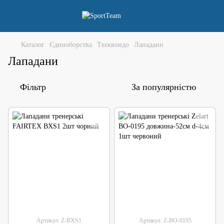
Каталог
Єдиноборства
Тхеквондо
Лападани
Лападани
Фільтр
За популярністю
Артикул: Z-BXS1
Артикул: Z-BO-0195