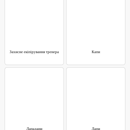
Захисне екіпірування тренера
Капи
Лападани
Лапи