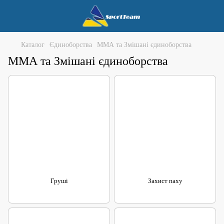
Каталог
Єдиноборства
ММА та Змішані єдиноборства
ММА та Змішані єдиноборства
Груші
Захист паху