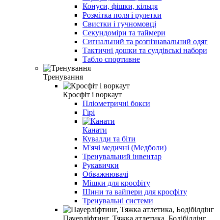
Конуси, фішки, кільця
Розмітка поля і рулетки
Свистки і гучномовці
Секундоміри та таймери
Сигнальний та розпізнавальний одяг
Тактичні дошки та суддівські набори
Табло спортивне
Тренування
Кросфіт і воркаут
Пліометричні бокси
Гірі
Канати
Кувалди та біти
М'ячі медичні (Медболи)
Тренувальний інвентар
Рукавички
Обважнювачі
Мішки для кросфіту
Шини та вайпери для кросфіту
Тренувальні системи
Пауерліфтинг, Тяжка атлетика, Бодібілдінг