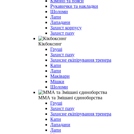
Кімоно та пояси
Рукавички та накладки
Шоломи
Лапи
Лападани
Захист корпусу
Захист паху
Кікбоксинг
Груші
Захист паху
Захисне екіпірування тренера
Капи
Лапи
Маківари
Мішки
Шоломи
ММА та Змішані єдиноборства
Груші
Захист паху
Захисне екіпірування тренера
Капи
Лападани
Лапи