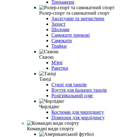
Тренажери
Ролер-спорт та самокатний спорт
Аксесуари та запчастини
Захист
Шоломи
Самокати трюкові
Самокати
Трайки
Сквош
М'ячі
Ракетки
Танці
Сукні для танців
Взуття для бальних танців
Розігрівальний одяг
Чирлідінг
Костюми для чирлідингу
Помпони для чирлідингу
Командні види спорту