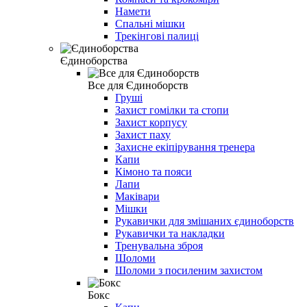
Намети
Спальні мішки
Трекінгові палиці
Єдиноборства
Все для Єдиноборств
Груші
Захист гомілки та стопи
Захист корпусу
Захист паху
Захисне екіпірування тренера
Капи
Кімоно та пояси
Лапи
Маківари
Мішки
Рукавички для змішаних єдиноборств
Рукавички та накладки
Тренувальна зброя
Шоломи
Шоломи з посиленим захистом
Бокс