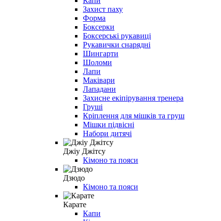
Капи
Захист паху
Форма
Боксерки
Боксерські рукавиці
Рукавички снарядні
Шингарти
Шоломи
Лапи
Маківари
Лападани
Захисне екіпірування тренера
Груші
Кріплення для мішків та груш
Мішки підвісні
Набори дитячі
Джіу Джітсу
Кімоно та пояси
Дзюдо
Кімоно та пояси
Карате
Капи