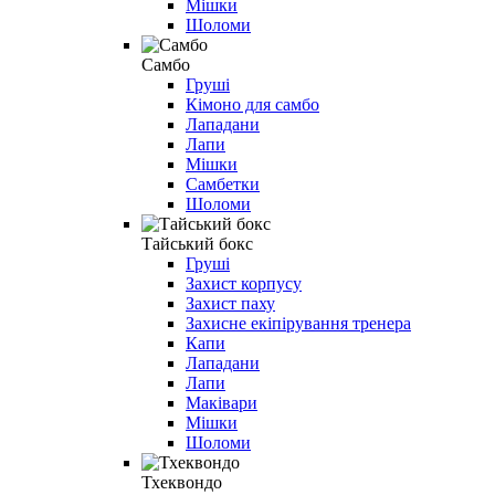
Мішки
Шоломи
Самбо
Груші
Кімоно для самбо
Лападани
Лапи
Мішки
Самбетки
Шоломи
Тайський бокс
Груші
Захист корпусу
Захист паху
Захисне екіпірування тренера
Капи
Лападани
Лапи
Маківари
Мішки
Шоломи
Тхеквондо