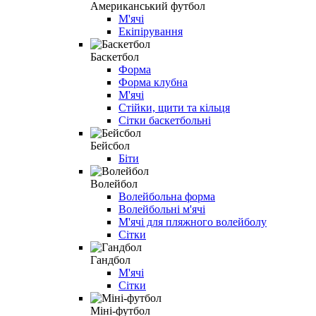
Американський футбол
М'ячі
Екіпірування
Баскетбол
Форма
Форма клубна
М'ячі
Стійки, щити та кільця
Сітки баскетбольні
Бейсбол
Біти
Волейбол
Волейбольна форма
Волейбольні м'ячі
М'ячі для пляжного волейболу
Сітки
Гандбол
М'ячі
Сітки
Міні-футбол