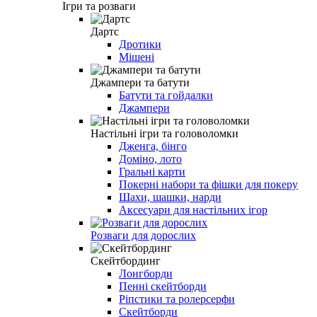
Ігри та розваги
Дартс
Дротики
Мішені
Джампери та батути
Батути та гойдалки
Джампери
Настільні ігри та головоломки
Дженга, бінго
Доміно, лото
Гральні карти
Покерні набори та фішки для покеру
Шахи, шашки, нарди
Аксесуари для настільних ігор
Розваги для дорослих
Скейтбординг
Лонгборди
Пенні скейтборди
Ріпстики та ролерсерфи
Скейтборди