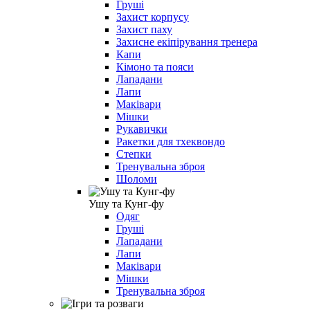
Груші
Захист корпусу
Захист паху
Захисне екіпірування тренера
Капи
Кімоно та пояси
Лападани
Лапи
Маківари
Мішки
Рукавички
Ракетки для тхеквондо
Степки
Тренувальна зброя
Шоломи
Ушу та Кунг-фу
Одяг
Груші
Лападани
Лапи
Маківари
Мішки
Тренувальна зброя