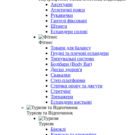
Аксесуари
Атлетичні пояси
Рукавички
Гантелі фіксовані
Штанги
Еспандери силові
Фітнес
Товари для балансу
Грудні та плечові еспандери
Тренувальні системи
Бодібари (Body Bar)
Диски здоров'я
Скакалки
Степ-платформи
Стрічки опору та джгути
Стретчінг
Тренажери
Еспандери кистьові
Туризм та Відпочинок
Туризм
Біноклі
Компаси та крокоміри