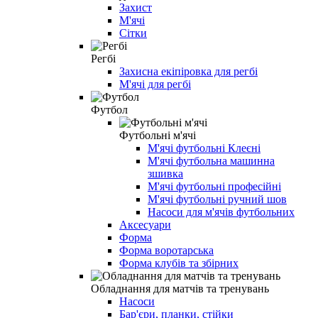
Захист
М'ячі
Сітки
Регбі
Захисна екіпіровка для регбі
М'ячі для регбі
Футбол
Футбольні м'ячі
М'ячі футбольні Клеєні
М'ячі футбольна машинна
зшивка
М'ячі футбольні професійні
М'ячі футбольні ручний шов
Насоси для м'ячів футбольних
Аксесуари
Форма
Форма воротарська
Форма клубів та збірних
Обладнання для матчів та тренувань
Насоси
Бар'єри, планки, стійки