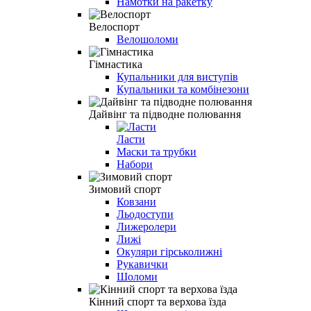
Намотки на ракетку
Велоспорт
Велошоломи
Гімнастика
Купальники для виступів
Купальники та комбінезони
Дайвінг та підводне полювання
Ласти
Маски та трубки
Набори
Зимовий спорт
Ковзани
Льодоступи
Лижеролери
Лижі
Окуляри гірськолижні
Рукавички
Шоломи
Кінний спорт та верхова їзда