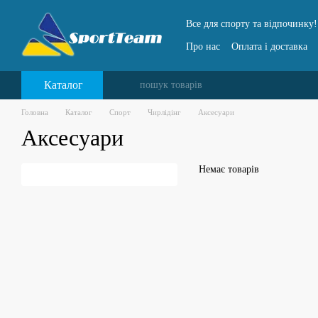
Перейти до основного контенту
Все для спорту та відпочинку!
Про нас
Оплата і доставка
Каталог
Головна
Каталог
Спорт
Чирлідінг
Аксесуари
Аксесуари
Немає товарів