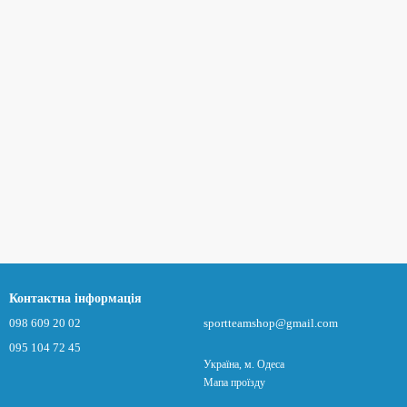
Контактна інформація
098 609 20 02
sportteamshop@gmail.com
095 104 72 45
Україна, м. Одеса
Мапа проїзду