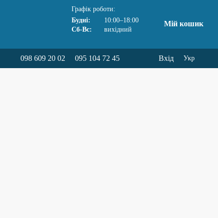
Графік роботи:
Будні:
10:00–18:00
Мій кошик
Сб-Вс:
вихідний
098 609 20 02
095 104 72 45
Вхід
Укр