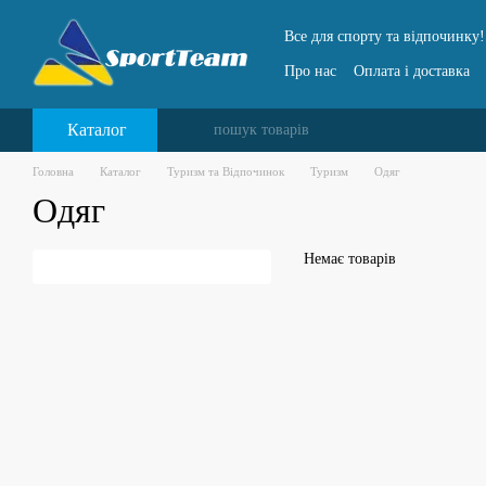
Перейти до основного контенту
Все для спорту та відпочинку!
Про нас
Оплата і доставка
Каталог
Головна
Каталог
Туризм та Відпочинок
Туризм
Одяг
Одяг
Немає товарів