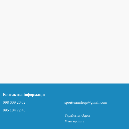
Контактна інформація
098 609 20 02
sportteamshop@gmail.com
095 104 72 45
Україна, м. Одеса
Мапа проїзду