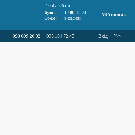
Графік роботи:
Будні:
10:00–18:00
Мій кошик
Сб-Вс:
вихідний
098 609 20 02
095 104 72 45
Вхід
Укр