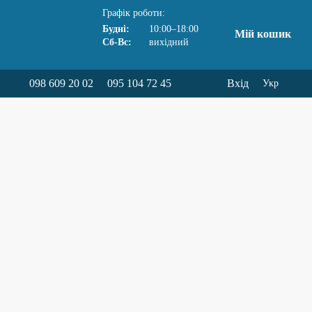
Графік роботи:
Будні:
10:00–18:00
Мій кошик
Сб-Вс:
вихідний
098 609 20 02
095 104 72 45
Вхід
Укр