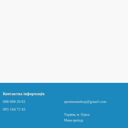
Контактна інформація
098 609 20 02
sportteamshop@gmail.com
095 104 72 45
Україна, м. Одеса
Мапа проїзду