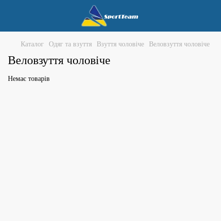
Каталог
Одяг та взуття
Взуття чоловіче
Веловзуття чоловіче
Веловзуття чоловіче
Немає товарів