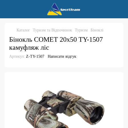
Каталог
Туризм та Відпочинок
Туризм
Біноклі
Бінокль COMET 20х50 TY-1507
камуфляж ліс
Артикул:
Z-TY-1507
Написати відгук