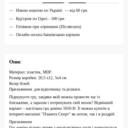
Новою поштою по Україні — від 60 грн.
Кур'єром по Одесі - 100 грн.
Готівкою при отриманні (Післяплата)
Онлайн-оплата банківською карткою
Опис
Матеріал: пластик, MDF.
Розмір коробки: 20,5 x12, 5x4 см.
Колір білий.
Призначення: для відпочинку та розваги.
Підшукуєте гру, завдяки якій можна провести час із
близькими, а заразом і потренувати свій мозок? Відмінний
варіант – настільна гра доміно 5010-H. Її можна купити в
інтернет-магазині "Планета Спорт" як оптом, так і в роздріб.
Призначення
Гра доміно відома людям з незапам'ятних часів і користується