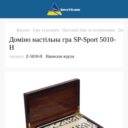
Каталог
Ігри та розваги
Настільні ігри та головоломки
Домін
Доміно настільна гра SP-Sport 5010-
H
Артикул:
Z-5010-H
Написати відгук