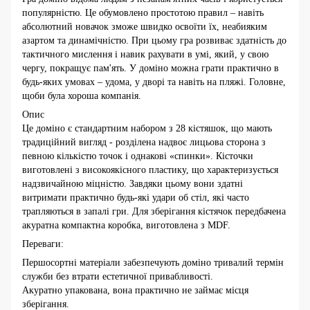
популярністю. Це обумовлено простотою правил – навіть
абсолютний новачок зможе швидко освоїти їх, неабияким
азартом та динамічністю. При цьому гра розвиває здатність до
тактичного мислення і навик рахувати в умі, який, у свою
чергу, покращує пам'ять. У доміно можна грати практично в
будь-яких умовах – удома, у дворі та навіть на пляжі. Головне,
щоби була хороша компанія.
Опис
Це доміно є стандартним набором з 28 кістяшок, що мають
традиційний вигляд - розділена надвоє лицьова сторона з
певною кількістю точок і однакові «спинки». Кісточки
виготовлені з високоякісного пластику, що характеризується
надзвичайною міцністю. Завдяки цьому вони здатні
витримати практично будь-які удари об стіл, які часто
трапляються в запалі гри. Для зберігання кістячок передбачена
акуратна компактна коробка, виготовлена з MDF.
Переваги:
Першосортні матеріали забезпечують доміно тривалий термін
служби без втрати естетичної привабливості.
Акуратно упакована, вона практично не займає місця
зберігання.