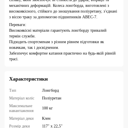
механічних деформацій. Колеса лонгборда, виготовлені з
високоякісного, стійкого до зношування поліуретану, з'єднані
з віссю траку за допомогою підшипників ABEC-7.
Переваги:
Високоякісні матеріали гарантують лонгборду тривалий
термін служби.
Підходить спортсменам з різним рівнем підготовки як
новачкам, так і досвідченим.
Забезпечує комфортне катання практично на будь-якій рівній
трасі.
Характеристики
Тип
Лонгборд
Матеріал коліс
Поліуретан
Максимальне
100 кг
навантаження
Матеріал деки
Клен
Розмір деки
117" x 22,5"