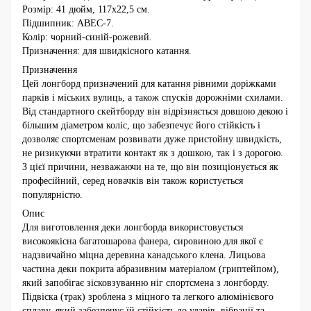
Розмір: 41 дюйм, 117x22,5 см.
Підшипник: ABEC-7.
Колір: чорний-синій-рожевий.
Призначення: для швидкісного катання.
Призначення
Цей лонгборд призначений для катання рівними доріжками
парків і міських вулиць, а також спусків дорожніми схилами.
Від стандартного скейтборду він відрізняється довшою декою і
більшим діаметром коліс, що забезпечує його стійкість і
дозволяє спортсменам розвивати дуже пристойну швидкість,
не ризикуючи втратити контакт як з дошкою, так і з дорогою.
З цієї причини, незважаючи на те, що він позиціонується як
професійний, серед новачків він також користується
популярністю.
Опис
Для виготовлення деки лонгборда використовується
високоякісна багатошарова фанера, сировиною для якої є
надзвичайно міцна деревина канадського клена. Лицьова
частина деки покрита абразивним матеріалом (гриптейпом),
який запобігає зісковзуванню ніг спортсмена з лонгборду.
Підвіска (трак) зроблена з міцного та легкого алюмінієвого
сплаву, який забезпечує їй стійкість до ударів, вібрації та