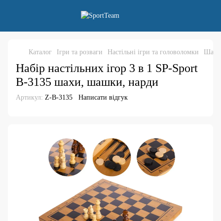
Каталог
Ігри та розваги
Настільні ігри та головоломки
Шахи
Набір настільних ігор 3 в 1 SP-Sport
B-3135 шахи, шашки, нарди
Артикул:
Z-B-3135
Написати відгук