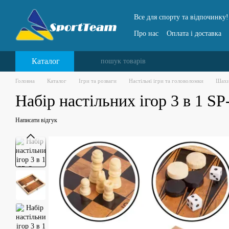
Перейти до основного контенту
Все для спорту та відпочинку!
Про нас
Оплата і доставка
Каталог
Головна
Каталог
Ігри та розваги
Настільні ігри та головоломки
Шахи
Набір настільних ігор 3 в 1 S
Написати відгук