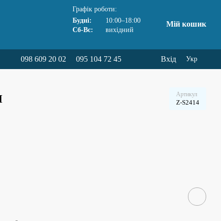
Графік роботи:
Будні:
10:00–18:00
Мій кошик
Сб-Вс:
вихідний
098 609 20 02
095 104 72 45
Вхід
Укр
и
Артикул
Z-S2414