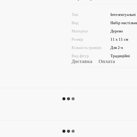
Тип
Інтелектуальні
Вид
Набір настільн
Матеріал
Дерево
Розмір
11 х 11 см
Кількість гравців
Для 2-х
Вид фігур
Традиційні
Доставка
Оплата