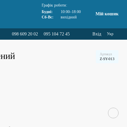
Графік роботи:
Будні:
10:00–18:00
Мій кошик
Сб-Вс:
вихідний
098 609 20 02
095 104 72 45
Вхід
Укр
ений
Артикул
Z-SY-013