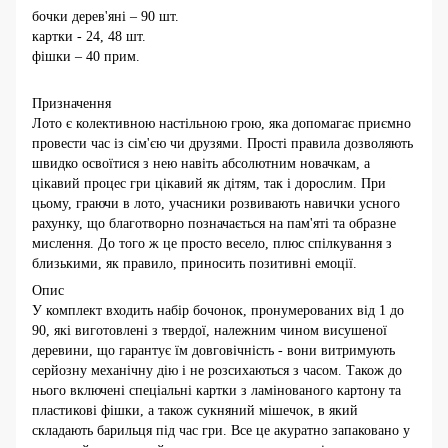
бочки дерев'яні – 90 шт.
картки - 24, 48 шт.
фішки – 40 прим.
Призначення
Лото є колективною настільною грою, яка допомагає приємно
провести час із сім'єю чи друзями. Прості правила дозволяють
швидко освоїтися з нею навіть абсолютним новачкам, а
цікавий процес гри цікавий як дітям, так і дорослим. При
цьому, граючи в лото, учасники розвивають навички усного
рахунку, що благотворно позначається на пам'яті та образне
мислення. До того ж це просто весело, плюс спілкування з
близькими, як правило, приносить позитивні емоції.
Опис
У комплект входить набір бочонок, пронумерованих від 1 до
90, які виготовлені з твердої, належним чином висушеної
деревини, що гарантує їм довговічність - вони витримують
серйозну механічну дію і не розсихаються з часом. Також до
нього включені спеціальні картки з ламінованого картону та
пластикові фішки, а також сукняний мішечок, в який
складають барильця під час гри. Все це акуратно запаковано у