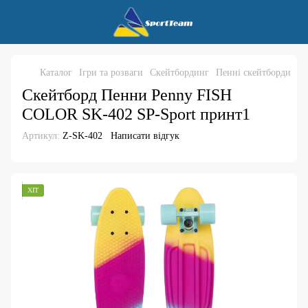
Каталог
Ігри та розваги
Скейтбординг
Пенні скейтборди
Скейтборд Пенни Penny FISH
COLOR SK-402 SP-Sport принт1
Артикул:
Z-SK-402
Написати відгук
ХІТ