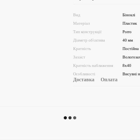
Вид
Біноклі
Матеріал
Пластик
Тип конструкції
Porro
Діаметр об'єктива
40 мм
Кратність
Постійна
Захист
Вологоза
Кратність наближення
8х40
Особливості
Висувні 
Доставка
Оплата