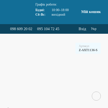
Графік роботи:
Будні:
10:00–18:00
Мій кошик
Сб-Вс:
вихідний
098 609 20 02
095 104 72 45
Вхід
Укр
Артикул
Z-AXT1136-S