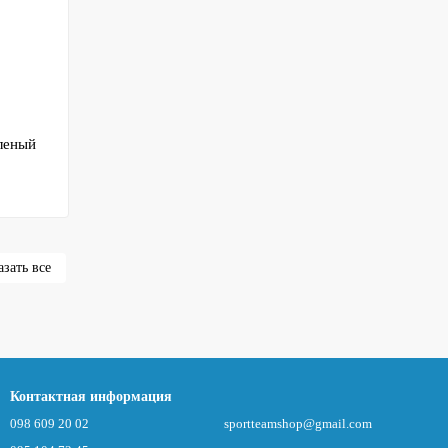
леный
зать все
Контактная информация
098 609 20 02
sportteamshop@gmail.com