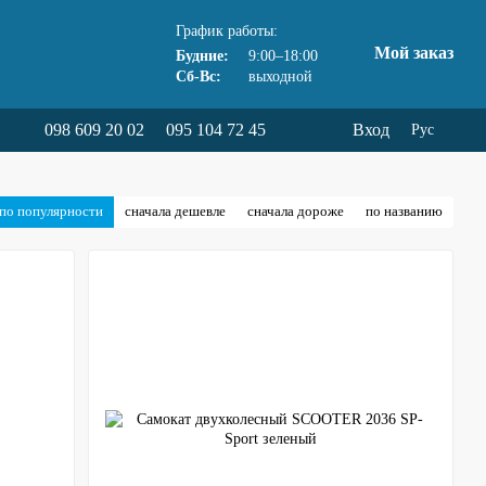
График работы:
Мой заказ
Будние:
9:00–18:00
Сб-Вс:
выходной
098 609 20 02
095 104 72 45
Вход
Рус
по популярности
сначала дешевле
сначала дороже
по названию