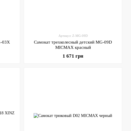
Артикул: Z-MG-09D
G-03X
Самокат трехколесный детский MG-09D
MICMAX красный
1 671 грн