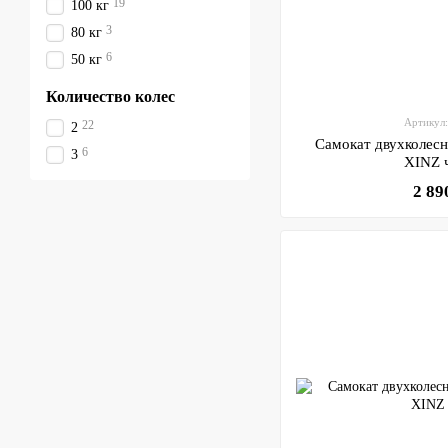
19
100 кг
3
80 кг
6
50 кг
Количество колес
Артикул
22
2
Самокат двухколе
6
3
XINZ 
2 89