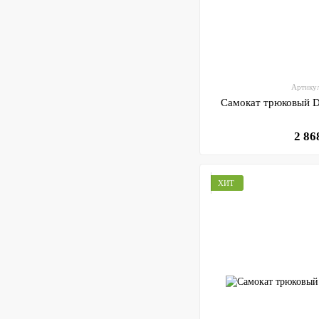
Артику
Самокат трюковый
2 86
ХИТ