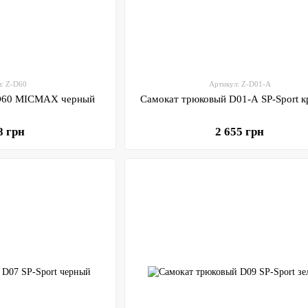
л: Z-D60
Артикул: Z-D01-A
 D60 MICMAX черный
Самокат трюковый D01-A SP-Sport 
8 грн
2 655 грн