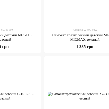
Z-60751150
Артикул: Z-MG-03X
ый детский 60751150
Самокат трехколесный детский M
красный
MICMAX зеленый
6 грн
1 335 грн