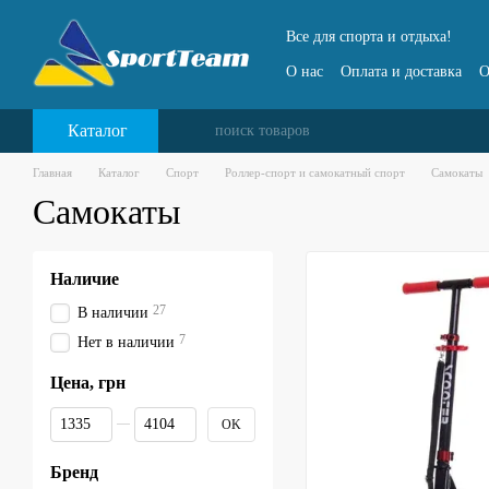
Перейти к основному контенту
Все для спорта и отдыха!
О нас
Оплата и доставка
О
Каталог
Главная
Каталог
Спорт
Роллер-спорт и самокатный спорт
Самокаты
Самокаты
Наличие
27
В наличии
7
Нет в наличии
Цена, грн
От Цена, грн
До Цена, грн
OK
Бренд