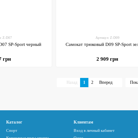
л: Z-D07
Артикул: Z-D09
D07 SP-Sport черный
Самокат трюковый D09 SP-Sport зе
7 грн
2 909 грн
Назад
1
2
Вперед
Пока
Каталог
Клиентам
Спорт
Вход в личный кабинет
Командные виды спорта
О нас