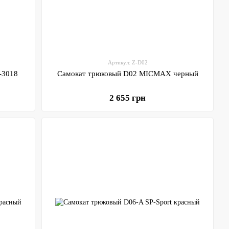
Артикул: Z-D02
-3018
Самокат трюковый D02 MICMAX черный
2 655 грн