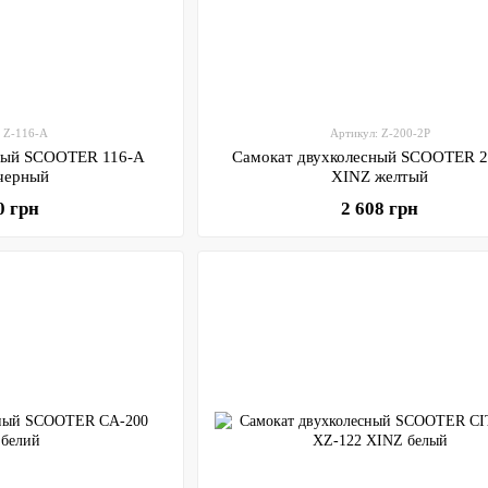
: Z-116-A
Артикул: Z-200-2P
сный SCOOTER 116-A
Самокат двухколесный SCOOTER 2
черный
XINZ желтый
0 грн
2 608 грн