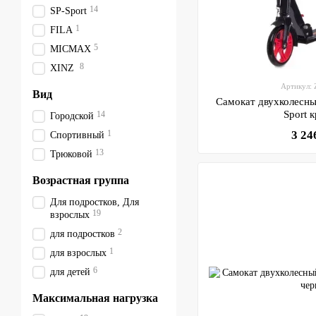
14
SP-Sport
1
FILA
5
MICMAX
8
XINZ
Артикул:
Вид
Самокат двухколесн
Sport 
14
Городской
1
3 24
Спортивный
13
Трюковой
Возрастная группа
Для подростков, Для
19
взрослых
2
для подростков
1
для взрослых
6
для детей
Максимальная нагрузка