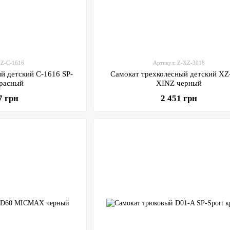
 Z-C-1616
Артикул: Z-XZ-3018
й детский C-1616 SP-
Самокат трехколесный детский XZ
ort красный
XINZ черный
7 грн
2 451 грн