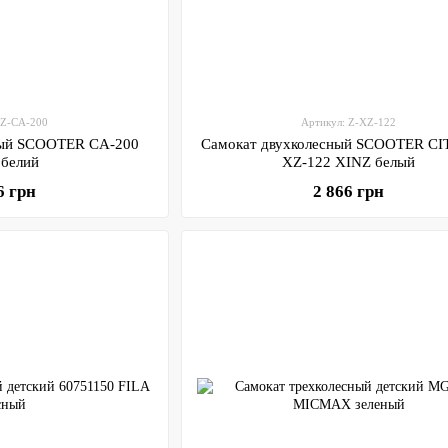
 Z-CA-200
Артикул: Z-XZ-122
ный SCOOTER CA-200
Самокат двухколесный SCOOTER C
 белий
XZ-122 XINZ белый
6 грн
2 866 грн