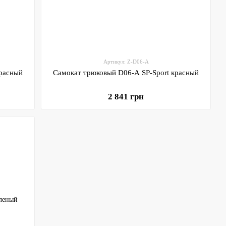
Артикул: Z-D06-A
красный
Самокат трюковый D06-A SP-Sport красный
2 841 грн