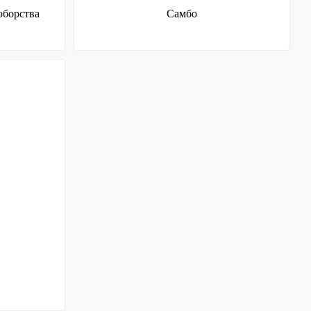
борства
Самбо