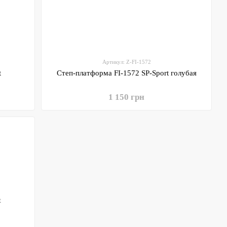
Артикул: Z-FI-1572
t
Степ-платформа FI-1572 SP-Sport голубая
1 150 грн