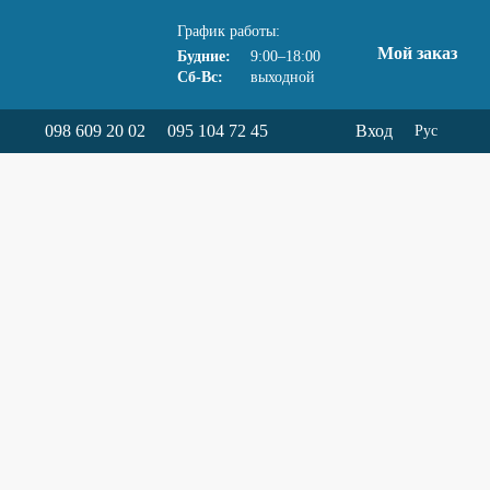
График работы:
Мой заказ
Будние:
9:00–18:00
Сб-Вс:
выходной
098 609 20 02
095 104 72 45
Вход
Рус