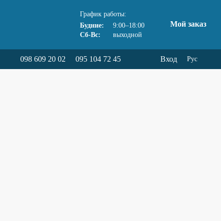
График работы:
Мой заказ
Будние:
9:00–18:00
Сб-Вс:
выходной
098 609 20 02
095 104 72 45
Вход
Рус