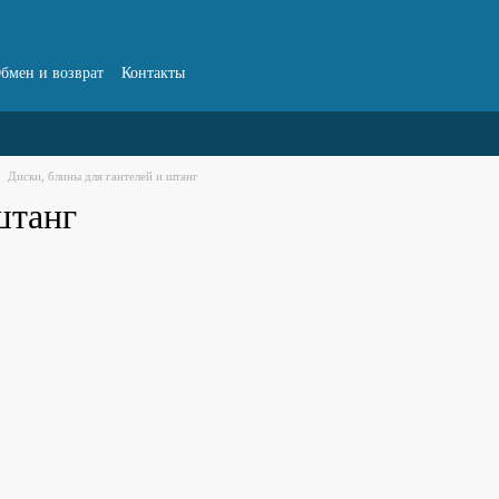
бмен и возврат
Контакты
Диски, блины для гантелей и штанг
штанг