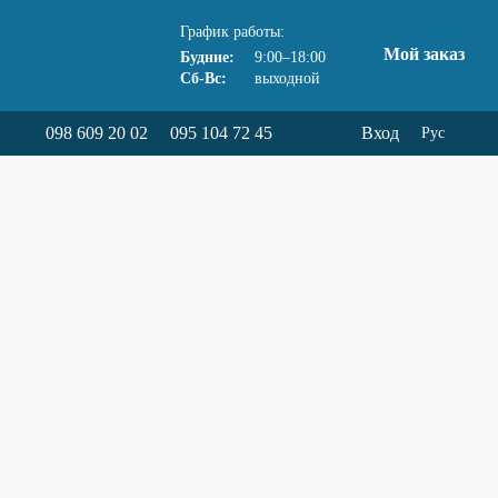
График работы:
Мой заказ
Будние:
9:00–18:00
Сб-Вс:
выходной
098 609 20 02
095 104 72 45
Вход
Рус