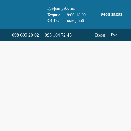
График работы:
Мой заказ
Будние:
9:00–18:00
Сб-Вс:
выходной
098 609 20 02
095 104 72 45
Вход
Рус