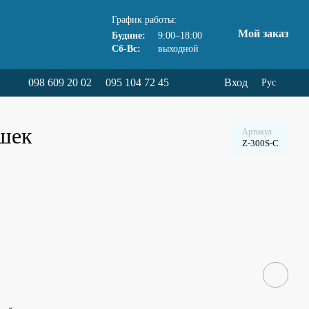
График работы:
Мой заказ
Будние:
9:00–18:00
Сб-Вс:
выходной
098 609 20 02
095 104 72 45
Вход
Рус
ишек
Артикул
Z-300S-C