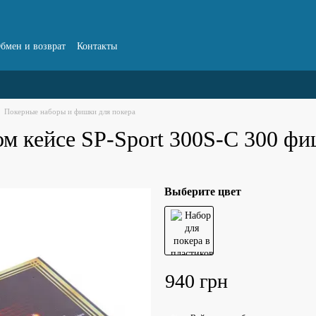
бмен и возврат
Контакты
Покерные наборы и фишки для покера
ом кейсе SP-Sport 300S-C 300 ф
Выберите цвет
940 грн