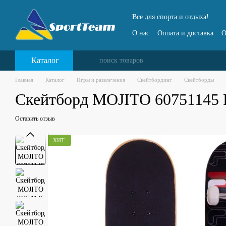
Перейти к основному контенту
Все для спорта и отдыха!
О нас
Оплата и доставка
О
Каталог
Главная
Каталог
Игры и развлечения
Скейтбординг
Скейтборды
Скейтборд MOJITO 60751145 
Оставить отзыв
ХИТ