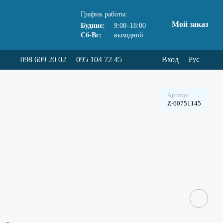
График работы:
Мой заказ
Будние:
9:00–18:00
Сб-Вс:
выходной
098 609 20 02
095 104 72 45
Вход
Рус
Артикул
Z-60751145