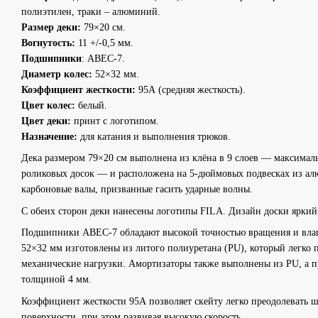
полиэтилен, траки – алюминий.
Размер деки:
79×20 см.
Вогнутость:
11 +/-0,5 мм.
Подшипники
: ABEC-7.
Диаметр колес:
52×32 мм.
Коэффициент жесткости:
95А (средняя жесткость).
Цвет колес:
белый.
Цвет деки:
принт с логотипом.
Назначение:
для катания и выполнения трюков.
Дека размером 79×20 см выполнена из клёна в 9 слоев — максимал
роликовых досок — и расположена на 5-дюймовых подвесках из ал
карбоновые валы, призванные гасить ударные волны.
С обеих сторон деки нанесены логотипы FILA. Дизайн доски яркий,
Подшипники ABEC-7 обладают высокой точностью вращения и влаг
52×32 мм изготовлены из литого полиуретана (PU), который легко 
механические нагрузки. Амортизаторы также выполнены из PU, а 
толщиной 4 мм.
Коэффициент жесткости 95А позволяет скейту легко преодолевать 
поверхности, при этом развивая высокую скорость.