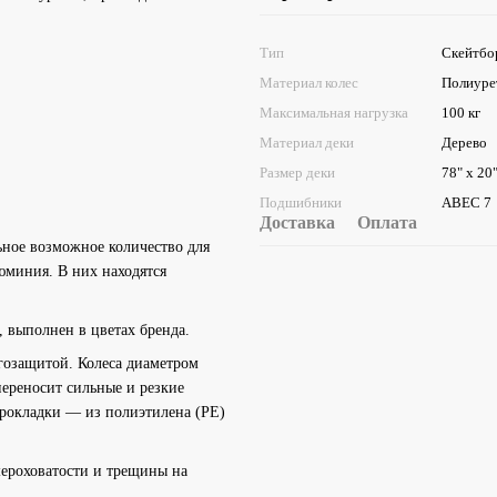
Тип
Скейтбо
Материал колес
Полиуре
Максимальная нагрузка
100 кг
Материал деки
Дерево
Размер деки
78" x 20
Подшибники
ABEC 7
Доставка
Оплата
ьное возможное количество для
юминия. В них находятся
 выполнен в цветах бренда.
озащитой. Колеса диаметром
переносит сильные и резкие
прокладки — из полиэтилена (PE)
шероховатости и трещины на